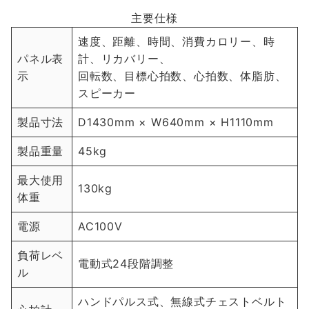
主要仕様
速度、距離、時間、消費カロリー、時
パネル表
計、リカバリー、
示
回転数、目標心拍数、心拍数、体脂肪、
スピーカー
製品寸法
D1430mm × W640mm × H1110mm
製品重量
45kg
最大使用
130kg
体重
電源
AC100V
負荷レベ
電動式24段階調整
ル
ハンドパルス式、無線式チェストベルト